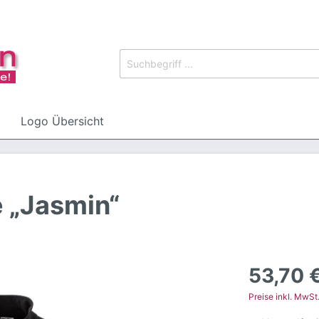
Logo Übersicht
 „Jasmin“
r Frauen
Schuhe
schutz
Reinigung
53,70 
Preise inkl. MwSt
Dickies Abverkauf