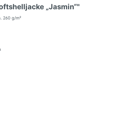
ftshelljacke „Jasmin“"
a. 260 g/m²
h