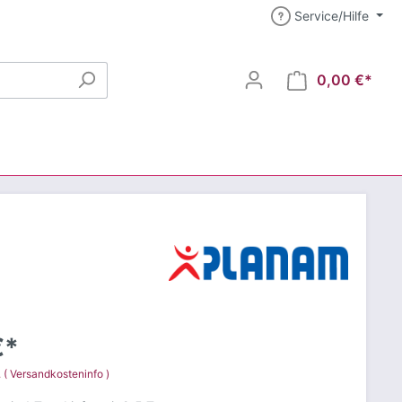
Service/Hilfe
0,00 €*
€*
. ( Versandkosteninfo )