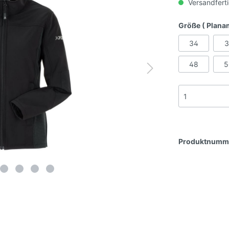
Versandferti
Größe ( Plana
34
3
48
5
Produktnumm