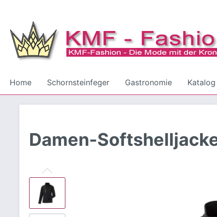
Home
Schornsteinfeger
Gastronomie
Katalog
Zur Kategorie Schornsteinfeger
Zur Kategorie Gastronomie
Damen-Softshelljacke
Mode für Männer
Kochbekleidung
Mode fü
Zubehör
Arbeits
Unterwäsche
Technik