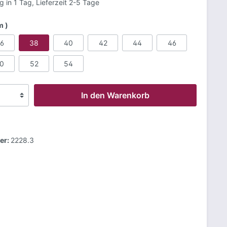
g in 1 Tag, Lieferzeit 2-5 Tage
m )
6
38
40
42
44
46
0
52
54
In den Warenkorb
er:
2228.3